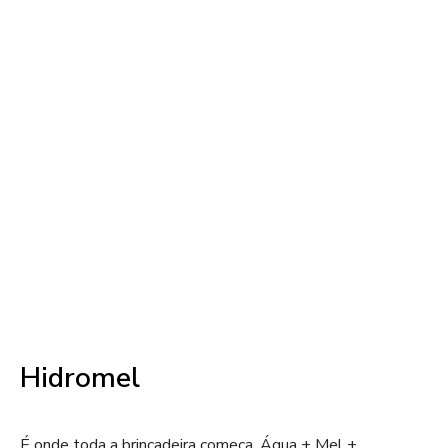
Hidromel
É onde toda a brincadeira começa. Água + Mel +