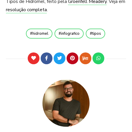
Tipos de Hidromel, feito pela
Groenfell Meadery
. Veja em
resolução completa
.
hidromel
infografico
tipos